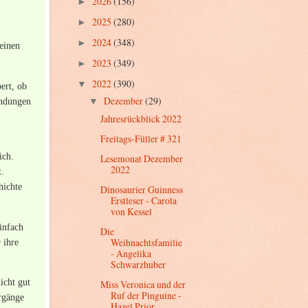
2026
(156)
►
2025
(280)
►
2024
(348)
►
 einen
2023
(349)
►
2022
(390)
▼
ert, ob
Dezember
(29)
endungen
▼
Jahresrückblick 2022
Freitags-Füller # 321
ich.
Lesemonat Dezember
2022
t.
hichte
Dinosaurier Guinness
Erstleser - Carola
von Kessel
infach
Die
Weihnachtsfamilie
 ihre
- Angelika
Schwarzhuber
icht gut
Miss Veronica und der
Ruf der Pinguine -
orgänge
Hazel Prior