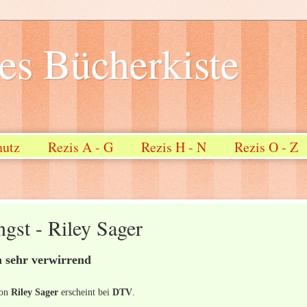
s Bücherkiste
hutz
Rezis A - G
Rezis H - N
Rezis O - Z
gst - Riley Sager
h sehr verwirrend
von
Riley Sager
erscheint bei
DTV
.