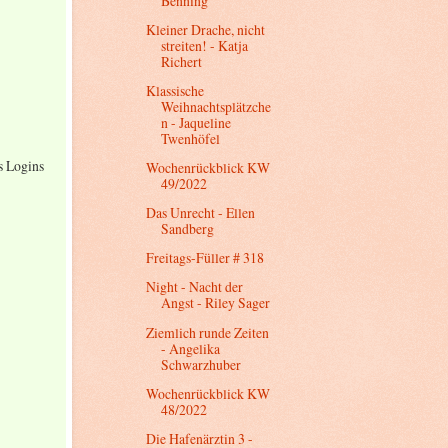
Benning
Kleiner Drache, nicht
streiten! - Katja
Richert
Klassische
Weihnachtsplätzche
n - Jaqueline
Twenhöfel
s Logins
Wochenrückblick KW
49/2022
Das Unrecht - Ellen
Sandberg
Freitags-Füller # 318
Night - Nacht der
Angst - Riley Sager
Ziemlich runde Zeiten
- Angelika
Schwarzhuber
Wochenrückblick KW
48/2022
Die Hafenärztin 3 -