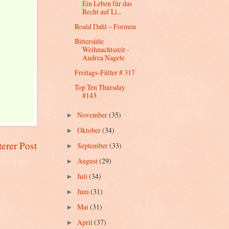
Ein Leben für das
Recht auf Li...
Roald Dahl – Formen
Bittersüße
Weihnachtszeit -
Andrea Nagele
Freitags-Füller # 317
Top Ten Thursday
#143
November
(35)
►
Oktober
(34)
►
terer Post
September
(33)
►
August
(29)
►
Juli
(34)
►
Juni
(31)
►
Mai
(31)
►
April
(37)
►