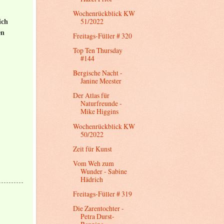
Wochenrückblick KW
51/2022
ich
en
Freitags-Füller # 320
Top Ten Thursday
#144
Bergische Nacht -
Janine Meester
Der Atlas für
Naturfreunde -
Mike Higgins
Wochenrückblick KW
50/2022
Zeit für Kunst
Vom Weh zum
Wunder - Sabine
Hädrich
Freitags-Füller # 319
Die Zarentochter -
Petra Durst-