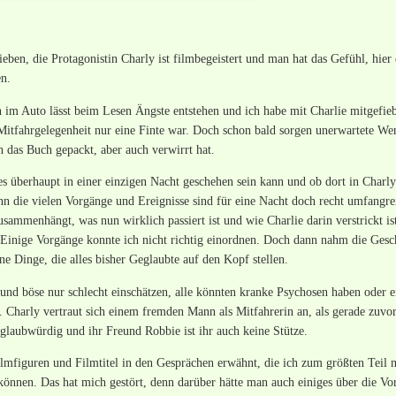
ieben, die Protagonistin Charly ist filmbegeistert und man hat das Gefühl, hier
n.
m Auto lässt beim Lesen Ängste entstehen und ich habe mit Charlie mitgefieb
e Mitfahrgelegenheit nur eine Finte war. Doch schon bald sorgen unerwartete W
h das Buch gepackt, aber auch verwirrt hat.
es überhaupt in einer einzigen Nacht geschehen sein kann und ob dort in Charly
n die vielen Vorgänge und Ereignisse sind für eine Nacht doch recht umfangre
zusammenhängt, was nun wirklich passiert ist und wie Charlie darin verstrickt is
 Einige Vorgänge konnte ich nicht richtig einordnen. Doch dann nahm die Gesc
ne Dinge, die alles bisher Geglaubte auf den Kopf stellen.
und böse nur schlecht einschätzen, alle könnten kranke Psychosen haben oder e
. Charly vertraut sich einem fremden Mann als Mitfahrerin an, als gerade zuvor
glaubwürdig und ihr Freund Robbie ist ihr auch keine Stütze.
figuren und Filmtitel in den Gesprächen erwähnt, die ich zum größten Teil n
können. Das hat mich gestört, denn darüber hätte man auch einiges über die V