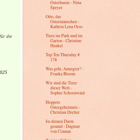
Osterhasen - Nina
Speyer
Otto, das
Ostermäuschen -
Kathrin Lena Orso
Tiere im Park und im
für die
Garten - Christine
Henkel
Top Ten Thursday #
178
Was geht, Annegret? -
2025
Franka Bloom
Wir sind die Tiere
dieser Welt -
Sophie Schoenwald
Hoppels
Ostergeheimnis -
Christian Dreller
Iss deinen Darm
gesund - Dagmar
von Cramm