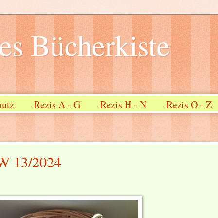
s Bücherkiste
hutz
Rezis A - G
Rezis H - N
Rezis O - Z
W 13/2024