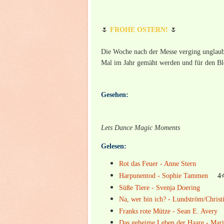
🌷
FROHE OSTERN!
🌷
Die Woche nach der Messe verging unglaubl
Mal im Jahr gemäht werden und für den Bl
Gesehen:
Lets Dance Magic Moments
Gelesen:
Rot das Feuer - Anne Stern
Harpunentod - Sophie Tammen
4
Süße Tiere - Svenja Doering
Na, wer bin ich? - Lundström/Christ
Franks rote Mütze - Sean E. Avery
Das geheime Leben der Haare - Mari