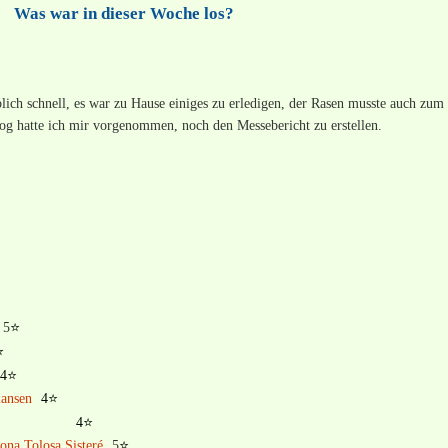
Was war in dieser Woche los?
ich schnell, es war zu Hause einiges zu erledigen, der Rasen musste auch zum 
og hatte ich mir vorgenommen, noch den Messebericht zu erstellen.
5
⭐
⭐
4⭐
iansen
4⭐
4⭐
ona Tolosa Sisteré
5
⭐