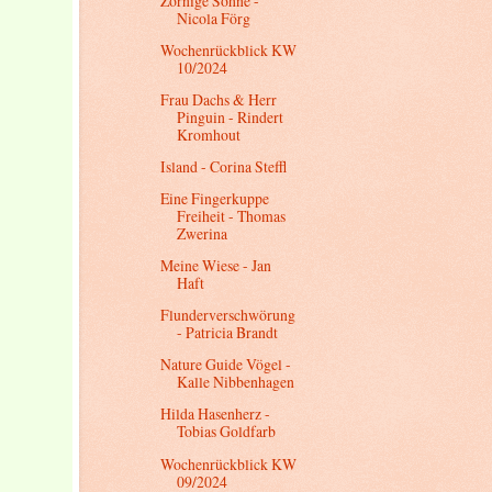
Zornige Söhne -
Nicola Förg
Wochenrückblick KW
10/2024
Frau Dachs & Herr
Pinguin - Rindert
Kromhout
Island - Corina Steffl
Eine Fingerkuppe
Freiheit - Thomas
Zwerina
Meine Wiese - Jan
Haft
Flunderverschwörung
- Patricia Brandt
Nature Guide Vögel -
Kalle Nibbenhagen
Hilda Hasenherz -
Tobias Goldfarb
Wochenrückblick KW
09/2024