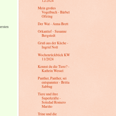
12/2024
Mein großes
Vogelbuch - Bärbel
Oftring
Der Wal - Anna Brett
ersten
Orkantief - Susanne
Bergstedt
Gruß aus der Küche -
Ingrid Noll
Wochenrückblick KW
11/2024
Kennst du die Tiere? -
Kathrin Wessel
Panther, Panther, sei
entspannter - Britta
Sabbag
Tiere und ihre
Superkräfte -
Soledad Romero
Mariño
Trine und die