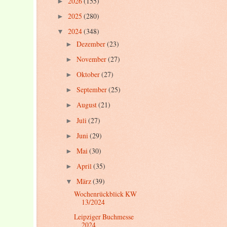
2026
(155)
►
2025
(280)
►
2024
(348)
▼
Dezember
(23)
►
November
(27)
►
Oktober
(27)
►
September
(25)
►
August
(21)
►
Juli
(27)
►
Juni
(29)
►
Mai
(30)
►
April
(35)
►
März
(39)
▼
Wochenrückblick KW
13/2024
Leipziger Buchmesse
2024