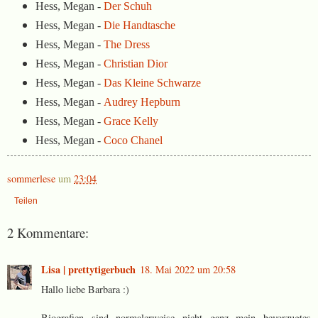
Hess, Megan -
Der Schuh
Hess, Megan -
Die Handtasche
Hess, Megan -
The Dress
Hess, Megan -
Christian Dior
Hess, Megan -
Das Kleine Schwarze
Hess, Megan -
Audrey Hepburn
Hess, Megan -
Grace Kelly
Hess, Megan -
Coco Chanel
sommerlese
um
23:04
Teilen
2 Kommentare:
Lisa | prettytigerbuch
18. Mai 2022 um 20:58
Hallo liebe Barbara :)
Biografien sind normalerweise nicht ganz mein bevorzugtes