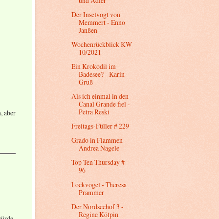
und Adler
Der Inselvogt von
Memmert - Enno
Janßen
Wochenrückblick KW
10/2021
Ein Krokodil im
Badesee? - Karin
Gruß
Als ich einmal in den
Canal Grande fiel -
Petra Reski
, aber
Freitags-Füller # 229
Grado in Flammen -
Andrea Nagele
Top Ten Thursday #
96
Lockvogel - Theresa
Prammer
Der Nordseehof 3 -
Regine Kölpin
würde.