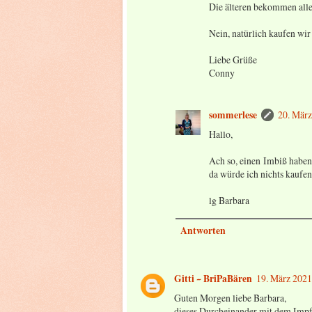
Die älteren bekommen all
Nein, natürlich kaufen wir
Liebe Grüße
Conny
sommerlese
20. Mär
Hallo,
Ach so, einen Imbiß haben
da würde ich nichts kaufen
lg Barbara
Antworten
Gitti ~ BriPaBären
19. März 202
Guten Morgen liebe Barbara,
dieses Durcheinander mit dem Impfs