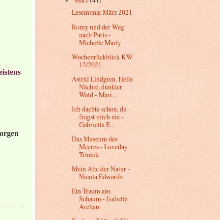
▼
Lesemonat März 2021
Romy und der Weg
nach Paris -
Michelle Marly
Wochenrückblick KW
12/2021
istens
Astrid Lindgren. Helle
Nächte, dunkler
Wald - Mari...
Ich dachte schon, du
fragst mich nie -
Gabriella E...
orgen
Das Museum des
Meeres - Loveday
Trinick
Mein Abc der Natur -
Nicola Edwards
Ein Traum aus
Schaum - Isabella
Archan