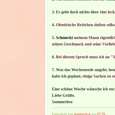
3
.
Es geht doch nichts über
eine lec
4.
Ofenfrische Brötchen duften selb
5.
Schmeckt
meinem Mann eigentlich 
seinen Geschmack und seine Vorlieb
6.
Bei diesem Spruch muss ich an 
7. Was das Wochenende angeht, heu
habe ich geplant,
einige Sachen zu e
Eine schöne Woche wünsche ich euc
Liebe Grüße,
Sommerlese
Eingestellt von
sommerlese
um
07:59