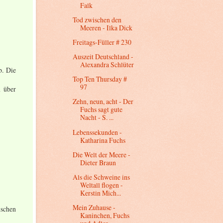
Falk
Tod zwischen den
Meeren - Ilka Dick
Freitags-Füller # 230
Auszeit Deutschland -
Alexandra Schlüter
b. Die
Top Ten Thursday #
97
h über
Zehn, neun, acht - Der
Fuchs sagt gute
Nacht - S. ...
Lebenssekunden -
Katharina Fuchs
Die Welt der Meere -
Dieter Braun
Als die Schweine ins
Weltall flogen -
Kerstin Mich...
Mein Zuhause -
nschen
Kaninchen, Fuchs