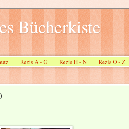
s Bücherkiste
hutz
Rezis A - G
Rezis H - N
Rezis O - Z
0