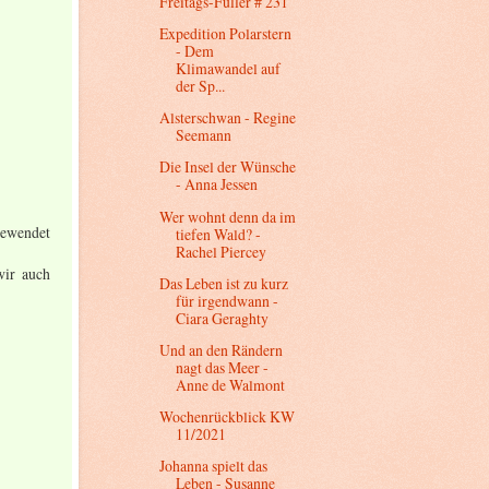
Freitags-Füller # 231
Expedition Polarstern
- Dem
Klimawandel auf
der Sp...
Alsterschwan - Regine
Seemann
Die Insel der Wünsche
- Anna Jessen
Wer wohnt denn da im
gewendet
tiefen Wald? -
Rachel Piercey
wir auch
Das Leben ist zu kurz
für irgendwann -
Ciara Geraghty
Und an den Rändern
nagt das Meer -
Anne de Walmont
Wochenrückblick KW
11/2021
Johanna spielt das
Leben - Susanne