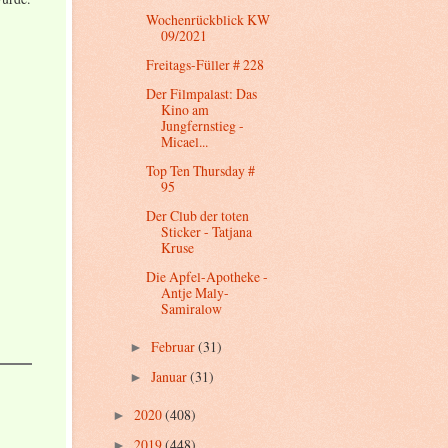
Wochenrückblick KW
09/2021
Freitags-Füller # 228
Der Filmpalast: Das
Kino am
Jungfernstieg -
Micael...
Top Ten Thursday #
95
Der Club der toten
Sticker - Tatjana
Kruse
Die Apfel-Apotheke -
Antje Maly-
Samiralow
Februar
(31)
►
Januar
(31)
►
2020
(408)
►
2019
(448)
►