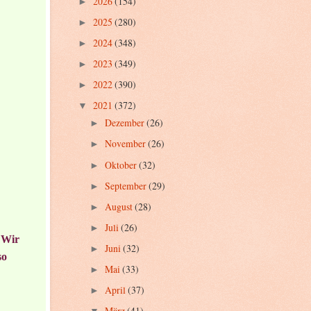
2026
(154)
►
2025
(280)
►
2024
(348)
►
2023
(349)
►
2022
(390)
►
2021
(372)
▼
Dezember
(26)
►
November
(26)
►
Oktober
(32)
►
September
(29)
►
August
(28)
►
Juli
(26)
►
 Wir
Juni
(32)
►
so
Mai
(33)
►
April
(37)
►
März
(41)