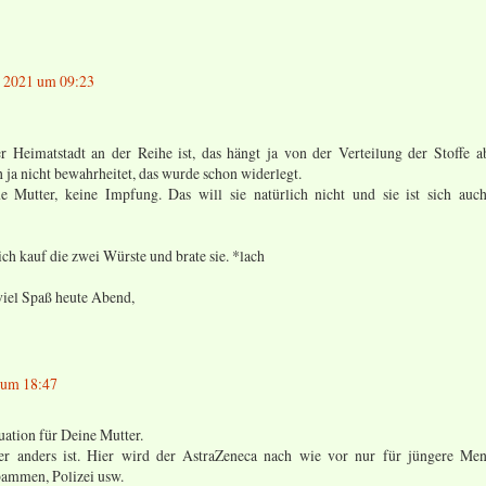
z 2021 um 09:23
er Heimatstadt an der Reihe ist, das hängt ja von der Verteilung der Stoffe a
h ja nicht bewahrheitet, das wurde schon widerlegt.
 Mutter, keine Impfung. Das will sie natürlich nicht und sie ist sich auc
ich kauf die zwei Würste und brate sie. *lach
viel Spaß heute Abend,
 um 18:47
tuation für Deine Mutter.
ier anders ist. Hier wird der AstraZeneca nach wie vor nur für jüngere Me
bammen, Polizei usw.