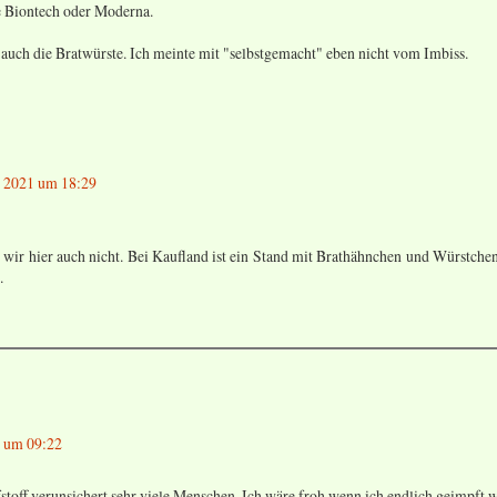
e Biontech oder Moderna.
 auch die Bratwürste. Ich meinte mit "selbstgemacht" eben nicht vom Imbiss.
z 2021 um 18:29
 wir hier auch nicht. Bei Kaufland ist ein Stand mit Brathähnchen und Würstchen
.
1 um 09:22
toff verunsichert sehr viele Menschen. Ich wäre froh wenn ich endlich geimpft 